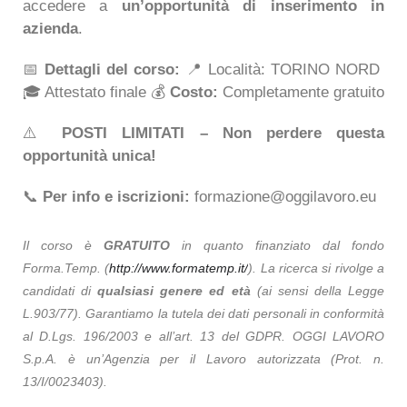
accedere a
un’opportunità di inserimento in
azienda
.
📅
Dettagli del corso:
📍 Località: TORINO NORD
🎓 Attestato finale 💰
Costo:
Completamente gratuito
⚠️
POSTI LIMITATI – Non perdere questa
opportunità unica!
📞
Per info e iscrizioni:
formazione@oggilavoro.eu
Il corso è
GRATUITO
in quanto finanziato dal fondo
Forma.Temp. (
http://www.formatemp.it/
).
La ricerca si rivolge a
candidati di
qualsiasi genere ed età
(ai sensi della Legge
L.903/77). Garantiamo la tutela dei dati personali in conformità
al D.Lgs. 196/2003 e all’art. 13 del GDPR.
OGGI LAVORO
S.p.A. è un’Agenzia per il Lavoro autorizzata (Prot. n.
13/I/0023403).