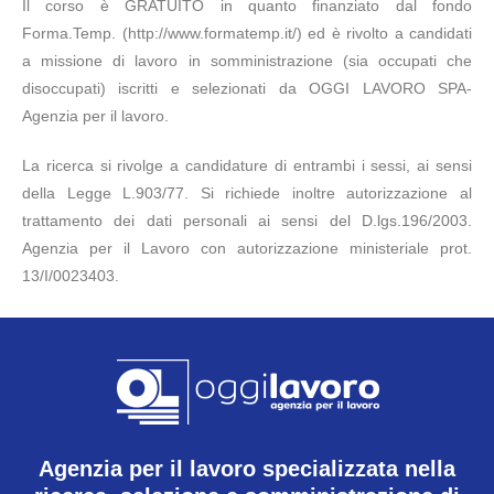
Il corso è GRATUITO in quanto finanziato dal fondo
Forma.Temp. (http://www.formatemp.it/) ed è rivolto a candidati
a missione di lavoro in somministrazione (sia occupati che
disoccupati) iscritti e selezionati da OGGI LAVORO SPA-
Agenzia per il lavoro.
La ricerca si rivolge a candidature di entrambi i sessi, ai sensi
della Legge L.903/77. Si richiede inoltre autorizzazione al
trattamento dei dati personali ai sensi del D.lgs.196/2003.
Agenzia per il Lavoro con autorizzazione ministeriale prot.
13/I/0023403.
Agenzia per il lavoro specializzata nella