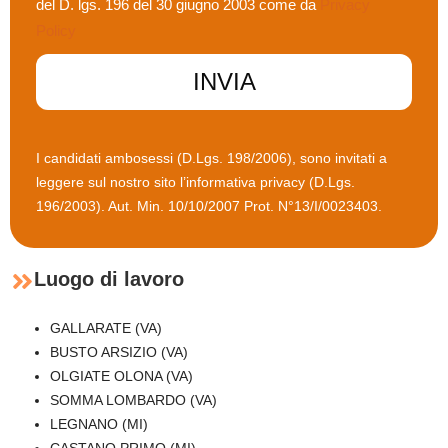
del D. lgs. 196 del 30 giugno 2003 come da
Privacy
Policy
INVIA
I candidati ambosessi (D.Lgs. 198/2006), sono invitati a
leggere sul nostro sito l’informativa privacy (D.Lgs.
196/2003). Aut. Min. 10/10/2007 Prot. N°13/I/0023403.
Luogo di lavoro
GALLARATE (VA)
BUSTO ARSIZIO (VA)
OLGIATE OLONA (VA)
SOMMA LOMBARDO (VA)
LEGNANO (MI)