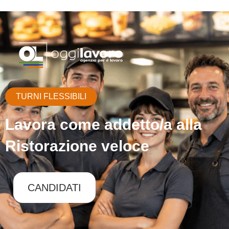
TURNI FLESSIBILI
Lavora come addetto/a alla
Ristorazione veloce
CANDIDATI