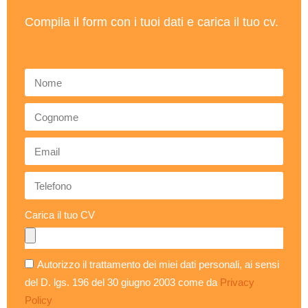
Compila il form con i tuoi dati e carica il tuo cv.
Carica il tuo CV
Autorizzo il trattamento dei miei dati personali, ai sensi
del D. lgs. 196 del 30 giugno 2003 come da
Privacy
Policy