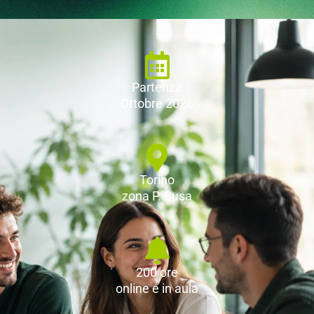
Partenza
Ottobre 2026
Torino
zona P. Susa
200 ore
online e in aula