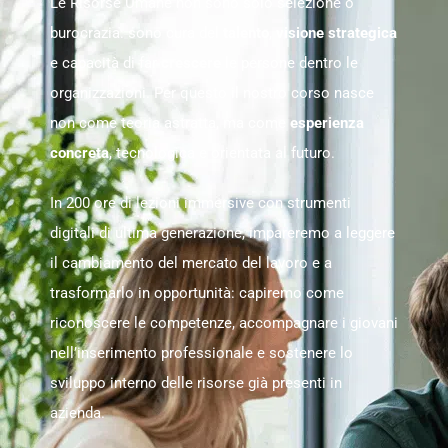
Le Risorse Umane non sono solo selezione o
burocrazia: sono cura del
talento
,
visione strategica
e capacità di far
crescere
le persone dentro le
organizzazioni. Per questo il nostro corso nasce
non come teoria astratta, ma come
esperienza
concreta
, tecnologica e orientata al futuro.
In 200 ore di lezioni immersive con strumenti
digitali di ultima generazione, impareremo a leggere
OL Chatbot
il cambiamento del mercato del lavoro e a
trasformarlo in opportunità: capiremo come
riconoscere le competenze, accompagnare i giovani
nell’inserimento professionale e sostenere lo
sviluppo interno delle risorse già presenti in
azienda.