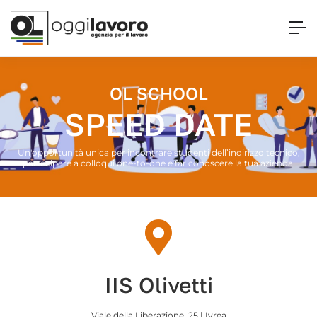
OL SCHOOL
SPEED DATE
Un'opportunità unica per incontrare studenti dell’indirizzo tecnico,
partecipare a colloqui one-to-one e far conoscere la tua azienda!
IIS Olivetti
Viale della Liberazione, 25 | Ivrea